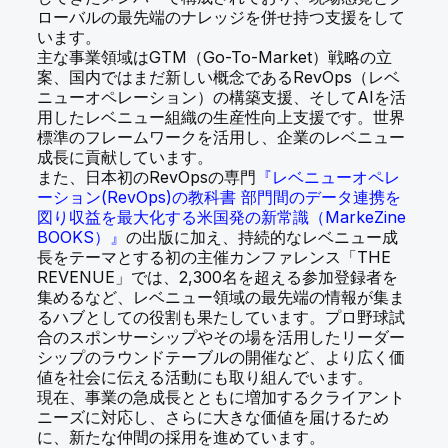
ローバルの最先端のナレッジを併せ持つ支援をして
います。
主な事業領域はGTM（Go-To-Market）戦略の立
案、国内ではまだ新しい概念であるRevOps（レベ
ニューオペレーション）の構築支援、そしてAIを活
用したレベニュー組織の生産性向上支援です。世界
標準のフレームワークを活用し、企業のレベニュー
成長に貢献しています。
また、日本初のRevOpsの専門
『レベニューオペレ
ーション(RevOps)の教科書 部門間のデータ連携を
図り収益を最大化する米国発の新常識（MarkeZine
BOOKS）』
の出版に加え、持続的なレベニュー成
長をテーマとする初の主催カンファレンス「THE
REVENUE」では、2,300名を超える参加登録者を
集めるなど、レベニュー領域の最先端の情報が集ま
るハブとしての役割も果たしています。プロ野球試
合のスポンサーシップやその場を活用したリーダー
シップのラウンドテーブルの開催など、より広く価
値を社会に伝える活動にも取り組んでいます。
現在、事業の急成長とともに増加するクライアント
ニーズに対応し、さらに大きな価値を届けるため
に、新たな仲間の採用を進めています。