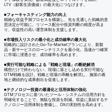
LTV（顧客生涯価値）の最大化につなげます。
■フォーキャスティング能力の向上
精緻な収益予測プロセスを構築し、先を見通した戦略的意
思決定が可能に。リソース配分や投資判断の精度が高ま
り、収益性の高い運営体制を支援します。
■市場投入リスクの最小化と成功確率の最大化
戦略的に設計されたGo-To-Marketプランにより、新製
品・新サービスのローンチリスクを最小化。迅速かつ確実
に市場に浸透させ、成功確率を高めます。
■実行可能な戦略による「戦略と現場」の断絶解消
構想だけで終わらない、現場に落とし込める実行可能な
GTM戦略を設計。戦略と現場の乖離を解消し、施策の着
地と継続的な成果創出を促進します。
■テクノロジー投資の最適化と活用体制の強化
GTMプロセスに基づいたツール・システムの活用方針を
明確化することで、無駄な投資を削減。収益に直結するテ
クノロジー活用体制を整備し、DXの実効性を高めます。