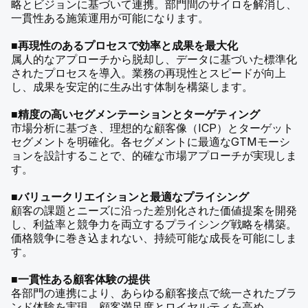
略とビジョンに基づいて連携。部門間のサイロを解消し、
一貫性ある施策運用が可能になります。
■再現性のあるプロセスで効率と成果を最大化
属人的なアプローチから脱却し、データに基づいた標準化
されたプロセスを導入。業務の再現性とスピードが向上
し、成果を安定的に生み出す体制を構築します。
■精度の高いセグメンテーションとターゲティング
市場分析に基づき、理想的な顧客像（ICP）とターゲット
セグメントを明確化。各セグメントに最適なGTMモーシ
ョンを設計することで、的確な市場アプローチが実現しま
す。
■バリュークリエイションと最適なプライシング
顧客の課題とニーズに沿った差別化された価値提案を開発
し、利益率と競争力を両立するプライシング戦略を構築。
価格競争に巻き込まれない、持続可能な成長を可能にしま
す。
■一貫性ある顧客体験の提供
各部門の連携により、あらゆる顧客接点で統一されたブラ
ンド体験を実現。顧客満足度とロイヤルティを高め、