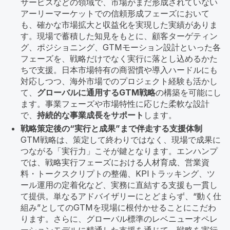
サービスなどの領域で、市場がまだ形成されていない
アーリーマーケットでの信頼形成フェーズにおいて
も、確かな市場拡大と収益化を実現した実績がありま
す。現場で蓄積した知見をもとに、顧客ターゲティン
グ、ポジショニング、GTMモーション設計といった各
フェーズを、戦略だけでなく実行に落とし込めるかた
ちで支援。日本市場特有の商習慣や導入ハードルにも
対応しつつ、海外市場でのプロジェクト経験も活かし
て、
グローバルに通用するGTM戦略
の構築を可能にし
ます。事業フェーズや市場特性に応じた柔軟な設計
で、
持続的な事業成長をサポート
します。
戦略策定後の“実行と成果”まで伴走する支援体制
GTM戦略は、策定して終わりではなく、現場で成果に
つながる「実行力」こそが鍵となります。エンハンプ
では、戦略実行フェーズにおける人材育成、営業資
料・トークスクリプトの整備、KPIトラッキング、ツ
ール運用の定着化など、実務に直結する支援も一貫し
て提供。単なるアドバイザリーにとどまらず、“動く仕
組み”としてのGTMを現場に根付かせることにこだわ
ります。さらに、グローバル標準のレベニューオペレ
ーションモデルに精通した支援を通じて、戦略を実行