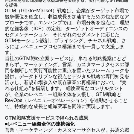
再現性ある市場攻略と収益成長を実現する、実行可能なGTM戦略
を提供
GTM（Go-to-Market）戦略は、企業がターゲット市場で
競争優位を確立し、収益成長を加速するための包括的なア
プローチです。エンハンプでは、市場分析を起点に、理想
的な顧客像（ICP）の定義、ターゲットオーディエンスの
セグメンテーション、それぞれのセグメントに応じた
GTMモーション設計、プライシング、チャネル戦略、さ
らにはレベニュープロセス構築までを一貫して支援しま
す。
当社のGTM戦略立案サービスは、単なる戦略提案にとど
まらず、マーケティング、営業、カスタマーサクセスの部
門を横断して実行可能性に重点を置いたフレームワークを
提供。データドリブンな視点とデジタル戦略の専門知見を
活かし、新規市場参入や既存事業の再構築において、“売
れる仕組み”を構築します。 経験豊富なコンサルタント
が、企業のレベニュー組織全体を支援し、GTM戦略と
RevOps（レベニューオペレーション）を連動させること
で、持続的な成長と組織変革を同時に実現します。
GTM戦略支援サービスで得られる成果
■レベニュー組織全体の連携強化
営業・マーケティング・カスタマーサクセスが、共通の戦