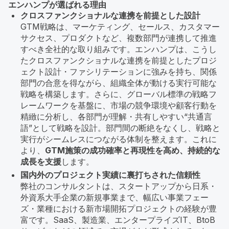
エンハンプが選ばれる理由
クロスファンクショナルな連携を前提とした設計
GTM戦略は、マーケティング、セールス、カスタマー
サクセス、プロダクトなど、複数部門が連携して推進
すべき全社的な取り組みです。エンハンプは、こうし
たクロスファンクショナルな連携を前提としたプロジ
ェクト設計・ファシリテーションに強みを持ち、関係
部門の合意を得ながら、組織全体が動ける実行可能な
戦略を構築します。さらに、グローバル標準の戦略フ
レームワークを基盤に、市場の競争環境や顧客行動を
精緻に分析し、各部門が理解・共有しやすい“共通言
語”として戦略を設計。部門間の断絶をなくし、戦略と
実行がシームレスにつながる体制を整えます。これに
より、
GTM施策の成功確率と再現性を高め、持続的な
成長を支援
します。
国内外のプロジェクト実績に裏打ちされた信頼性
弊社のコンサルタントは、スタートアップから日系・
外資系大手企業の新規事業まで、幅広い事業フェー
ズ・業種における新市場開拓プロジェクトの経験が豊
富です。SaaS、製造業、エンタープライズIT、BtoB