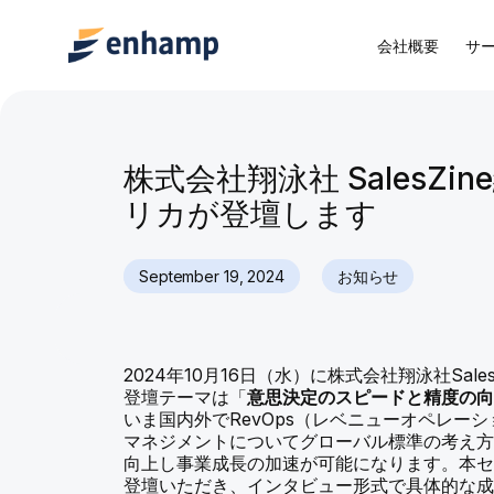
会社概要
サ
株式会社翔泳社 SalesZin
リカが登壇します
September 19, 2024
お知らせ
2024年10月16日（水）に株式会社翔泳社Sale
登壇テーマは「
意思決定のスピードと精度の
いま国内外でRevOps（レベニューオペレ
マネジメントについてグローバル標準の考え
向上し事業成長の加速が可能になります。本
登壇いただき、インタビュー形式で具体的な