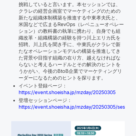
挑戦していると言います。本セッションでは、
クラレの経営企画室でマーケティングのための
新たな組織体制構築を推進する中東孝夫氏と、
米国などで広まるRevOps（レベニューオペレー
ション）の教科書の執筆に携わり、自身でも組
織改革・組織構築の経験を持つ川上エリカ氏を
招聘。川上氏を聞き手に、中東氏がクラレで新
たなオペレーションモデルの構築を推進してき
た背景や目指す組織の在り方、越えなければな
らないと考えるハードルとその解決のヒントを
うかがい、今後のBtoB企業でマーケティングリ
ーダーになるためのヒントを探ります。
イベント登録ページ：
https://event.shoeisha.jp/mzday/20250305
登壇セッションページ：
https://event.shoeisha.jp/mzday/20250305/session