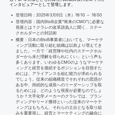
インタビュアーとして登壇します。
登壇日時：2025年3月6日（木）18:10 ～ 18:50
登壇内容：国内BtoB企業“将来のCMO”に必要な
視座とは？クラレの改革請負人に聞く、ステー
クホルダーとの対話術
概要：日本のBtoB事業者においても、マーケテ
ィング活動に取り組む組織は以前より増えてき
ました。一方で「経営陣や社内のステークホル
ダーから未だ理解を得られにくい」という声も
多くあります。いわゆるCMOのようなマーケテ
ィングと経営を接続するポジションを目指すた
めには、アライアンスを組む能力が求められる
でしょう。従来の組織構造でそれぞれの思惑が
ある中、持続的な成長へのリーダーシップを取
るためには、どのような視座が必要なのでしょ
うか？大手化学メーカーのクラレでは、ブラン
ディングやリード獲得といった従来のマーケテ
ィングはもちろん、それらの土台となる取り組
みを重要視し、経営とマーケティングの融合に